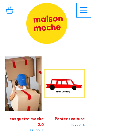
casquette moche
Poster : voiture
2.0
Prix
40,00 €
Prix
28,00 €