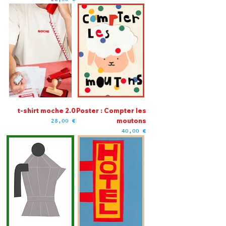
t-shirt moche 2.0
Poster : Compter les
moutons
Prix
28,00 €
Prix
40,00 €