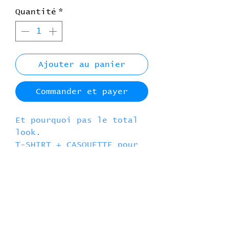
Quantité
*
Ajouter au panier
Commander et payer
Et pourquoi pas le total
look.
T-SHIRT + CASQUETTE pour
encore plus de fun.
T-shirt mixte coupe homme
100% coton
super casquette
100% coton aussi