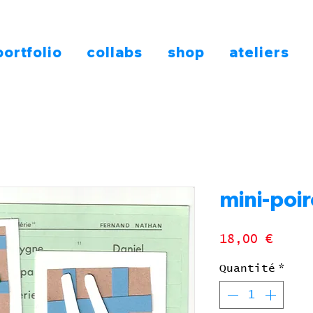
portfolio
collabs
shop
ateliers
mini-poi
Prix
18,00 €
Quantité
*