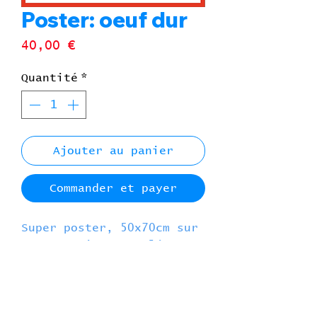
Poster: oeuf dur
Prix
40,00 €
Quantité
*
Ajouter au panier
Commander et payer
Super poster, 50x70cm sur
super papier recyclé
170gr , imprimé par les
super Grand royal riso.
Poster en série limitée de